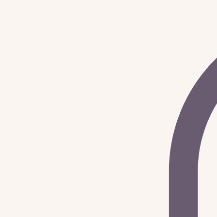
Spirituelle Begleitung Energetik
Mein Angebot
Irisanalyse "Health Touch"
Terminbuchung & Preise
Sho
Startseite
Irisanalyse "Soul Touch"
Emotionsrückführung
Yoga für Anfänger und Yoga-Begeisterte