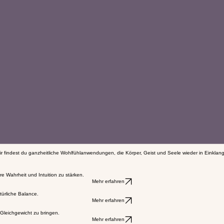
 findest du ganzheitliche Wohlfühlanwendungen, die Körper, Geist und Seele wieder in Einklang 
re Wahrheit und Intuition zu stärken.