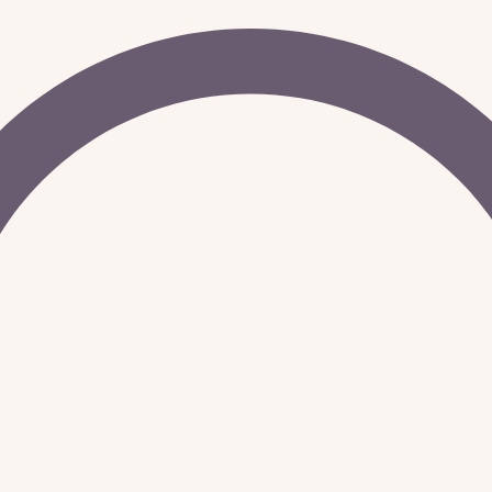
p
All-In Card
Über mich
Kontakt
Blog
Impressum