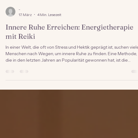
-
17. März
4 Min. Lesezeit
Innere Ruhe Erreichen: Energietherapie
mit Reiki
In einer Welt, die oft von Stress und Hektik geprägt ist, suchen viel
Menschen nach Wegen, um innere Ruhe zu finden. Eine Methode,
die in den letzten Jahren an Popularität gewonnen hat, ist die
Energietherapie mit Reiki. Diese alte japanische Heilkunst zielt dar
ab, das Gleichgewicht von Körper, Geist und Seele
wiederherzustellen. In diesem Blogbeitrag werden wir die
Grundlagen von Reiki erkunden, wie es funktioniert und wie es Ihn
helfen kann, innere Ruhe zu erreichen.