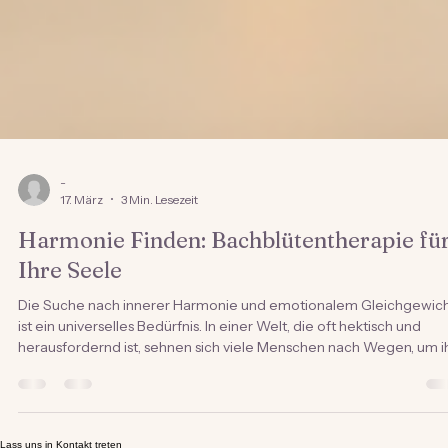
-
17. März
3 Min. Lesezeit
Harmonie Finden: Bachblütentherapie fü
Ihre Seele