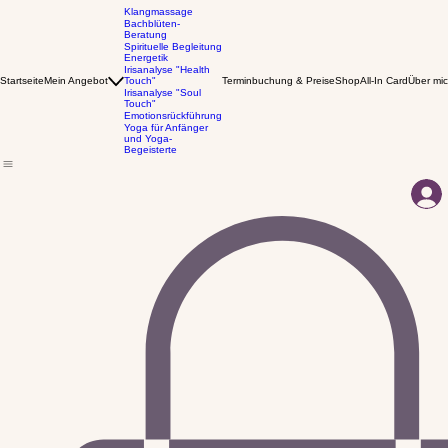
Klangmassage
Bachblüten-
Beratung
Spirituelle Begleitung
Energetik
Irisanalyse "Health
Startseite
Mein Angebot
Touch"
Terminbuchung & Preise
Shop
All-In Card
Über mi
Irisanalyse "Soul
Touch"
Emotionsrückführung
Yoga für Anfänger
und Yoga-
Begeisterte