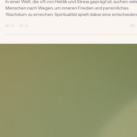
-
17. März
4 Min. Lesezeit
Lebenslade Blog: Spiritualität und
Persönliches Wachstum
In einer Welt, die oft von Hektik und Stress geprägt ist, suchen viel
Menschen nach Wegen, um inneren Frieden und persönliches
Wachstum zu erreichen. Spiritualität spielt dabei eine entscheide
Rolle. Sie bietet nicht nur einen Rahmen für das Verständnis unser
Platzes im Universum, sondern auch Werkzeuge, um unsere inner
Stärke zu entfalten. In diesem Blogbeitrag werden wir die
verschiedenen Facetten der Spiritualität erkunden und wie sie uns
auf unserem Weg des persönl