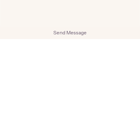
Deine Nachricht an mich
*
Send Message