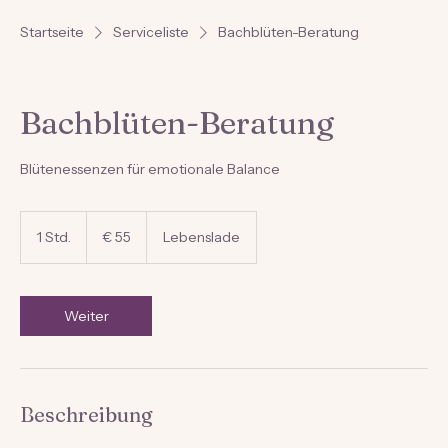
Startseite
Serviceliste
Bachblüten-Beratung
Bachblüten-Beratung
Blütenessenzen für emotionale Balance
55
Euro
1 Std.
1
€ 55
Lebenslade
S
t
d
Weiter