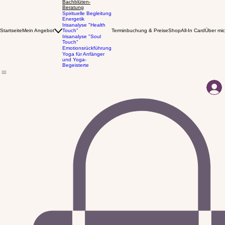
Klangmassage
Bachblüten-
Beratung
Spirituelle Begleitung
Energetik
Irisanalyse "Health
Startseite
Mein Angebot
Touch"
Terminbuchung & Preise
Shop
All-In Card
Über mi
Irisanalyse "Soul
Touch"
Emotionsrückführung
Yoga für Anfänger
und Yoga-
Begeisterte