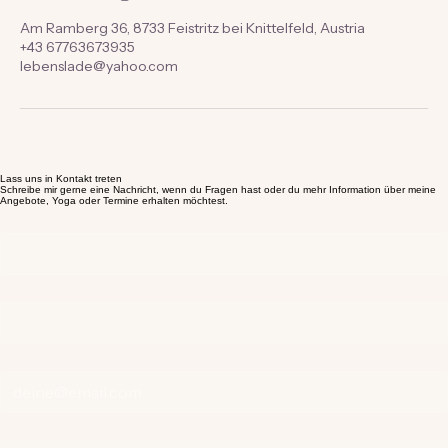
Kontaktangaben
Am Ramberg 36, 8733 Feistritz bei Knittelfeld, Austria
+43 67763673935
lebenslade@yahoo.com
Lass uns in Kontakt treten
Schreibe mir gerne eine Nachricht, wenn du Fragen hast oder du mehr Information über meine
Angebote, Yoga oder Termine erhalten möchtest.
Vorname
*
Nachname
*
E-mail
*