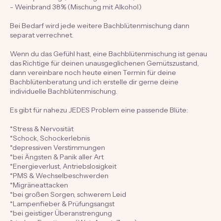
- destilliertes Wasser
- ausgewählte Blütenessenzen und
- Bio-Apfelessig (Mischung alkoholfrei) oder
- Weinbrand 38% (Mischung mit Alkohol)
Bei Bedarf wird jede weitere Bachblütenmischung dann
separat verrechnet.
Wenn du das Gefühl hast, eine Bachblütenmischung ist genau
das Richtige für deinen unausgeglichenen Gemütszustand,
dann vereinbare noch heute einen Termin für deine
Bachblütenberatung und ich erstelle dir gerne deine
individuelle Bachblütenmischung.
Es gibt für nahezu JEDES Problem eine passende Blüte:
*Stress & Nervosität
*Schock, Schockerlebnis
*depressiven Verstimmungen
*bei Ängsten & Panik aller Art
*Energieverlust, Antriebslosigkeit
*PMS & Wechselbeschwerden
*Migräneattacken
*bei großen Sorgen, schwerem Leid