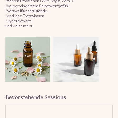
*Lampenfieber & Prüfungsangst
*bei geistiger Überanstrengung
*starken Emotionen (Wut, Angst, Zorn,...)
*bei vermindertem Selbstwertgefühl
*Verzweiflungszustände
*kindliche Trotzphasen
*Hyperaktivität
und vieles mehr...
Bevorstehende Sessions